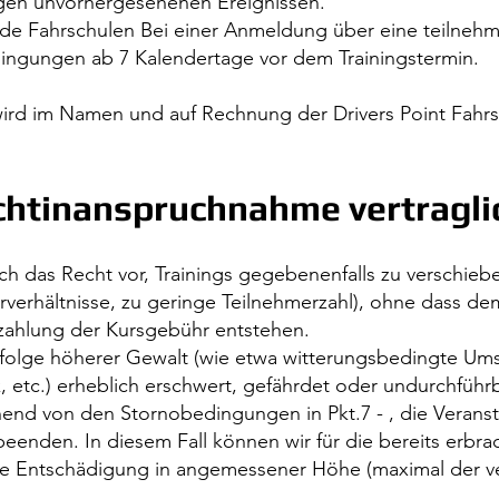
tigen unvorhergesehenen Ereignissen.
e Fahrschulen Bei einer Anmeldung über eine teilnehm
dingungen ab 7 Kalendertage vor dem Trainingstermin.
 wird im Namen und auf Rechnung der Drivers Point Fahr
chtinanspruchnahme vertragli
sich das Recht vor, Trainings gegebenenfalls zu verschie
erhältnisse, zu geringe Teilnehmerzahl), ohne dass dem
kzahlung der Kursgebühr entstehen.
infolge höherer Gewalt (wie etwa witterungsbedingte Um
k, etc.) erheblich erschwert, gefährdet oder undurchführ
hend von den Stornobedingungen in Pkt.7 - , die Verans
beenden. In diesem Fall können wir für die bereits erbra
ne Entschädigung in angemessener Höhe (maximal der ve