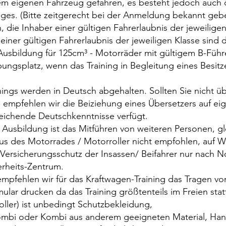
dem eigenen Fahrzeug gefahren, es besteht jedoch auch 
ges. (Bitte zeitgerecht bei der Anmeldung bekannt gebe
 die Inhaber einer gültigen Fahrerlaubnis der jeweiligen
ner gültigen Fahrerlaubnis der jeweiligen Klasse sind 
sbildung für 125cm³ - Motorräder mit gültigem B-Führe
ungsplatz, wenn das Training in Begleitung eines Besitze
nings werden in Deutsch abgehalten. Sollten Sie nicht ü
 empfehlen wir die Beiziehung eines Übersetzers auf ei
reichende Deutschkenntnisse verfügt.
 Ausbildung ist das Mitführen von weiteren Personen, 
us des Motorrades / Motorroller nicht empfohlen, auf
Versicherungsschutz der Insassen/ Beifahrer nur nach N
rheits-Zentrum.
empfehlen wir für das Kraftwagen-Training das Tragen 
ular drucken da das Training größtenteils im Freien stat
oller) ist unbedingt Schutzbekleidung,
mbi oder Kombi aus anderem geeigneten Material, Hand